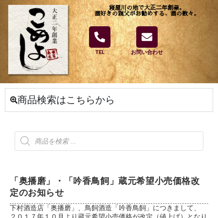
寝屋川の地で大正二年創業。
酒好きの親父がお勧めする、酒の数々。
TEL
お問い合わせ
商品検索はこちらから
「奥播磨」・「吟香鳥飼」蔵元希望小売価格改
定のお知らせ
下村酒造店「奥播磨」、鳥飼酒造「吟香鳥飼」につきまして、
２０１７年１０月より蔵元希望小売価格が改定（値上げ）となり