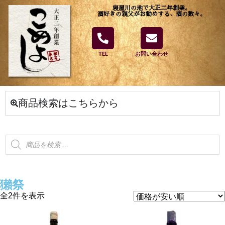
寝屋川の地で大正二年創業。
酒好きの親父がお勧めする、酒の数々。
TEL
お問い合わせ
商品検索はこちらから
獺祭
全2件を表示