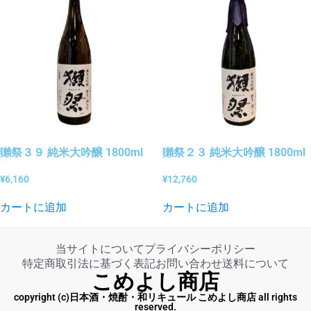
獺祭３９ 純米大吟醸 1800ml
獺祭２３ 純米大吟醸 1800ml
¥
6,160
¥
12,760
カートに追加
カートに追加
当サイトについて
プライバシーポリシー
特定商取引法に基づく表記
お問い合わせ
送料について
こめよし商店
copyright (c)日本酒・焼酎・和リキュール こめよし商店 all rights
reserved.