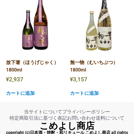
放下箸（ほうげじゃく）
無一物（むいちぶつ）
1800ml
1800ml
¥
2,937
¥
3,157
カートに追加
カートに追加
当サイトについて
プライバシーポリシー
特定商取引法に基づく表記
お問い合わせ
送料について
こめよし商店
copyright (c)日本酒・焼酎・和リキュール こめよし商店 all rights