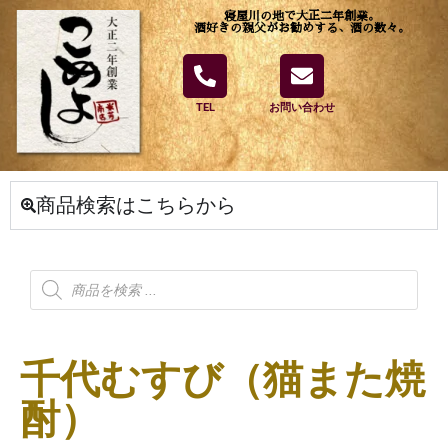
寝屋川の地で大正二年創業。
酒好きの親父がお勧めする、酒の数々。
TEL
お問い合わせ
商品検索はこちらから
千代むすび（猫また焼
酎）