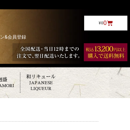
0
¥
0
ン&会員登録
和リキュール
泡盛
JAPANESE
AMORI
LIQUEUR