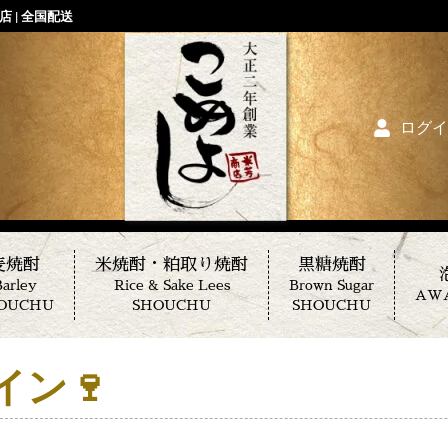
 | 全国配送
ログイ
麦焼酎
米焼酎・粕取り焼酎
黒糖焼酎
arley
Rice & Sake Lees
Brown Sugar
AW
OUCHU
SHOUCHU
SHOUCHU
イン🍷