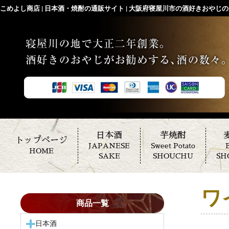
こめよし商店 | 日本酒・焼酎の通販サイト | 大阪府寝屋川市の酒好きおやじの店
日本酒
芋焼酎
トップページ
JAPANESE
Sweet Potato
B
HOME
SAKE
SHOUCHU
SH
ワ
商品一覧
日本酒