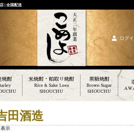
 | 全国配送
ログイ
麦焼酎
米焼酎・粕取り焼酎
黒糖焼酎
arley
Rice & Sake Lees
Brown Sugar
AW
OUCHU
SHOUCHU
SHOUCHU
吉田酒造
を表示