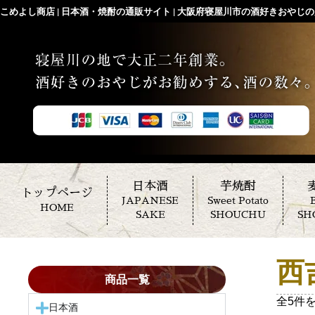
こめよし商店 | 日本酒・焼酎の通販サイト | 大阪府寝屋川市の酒好きおやじの店
日本酒
芋焼酎
トップページ
JAPANESE
Sweet Potato
B
HOME
SAKE
SHOUCHU
SH
西
商品一覧
全5件
日本酒