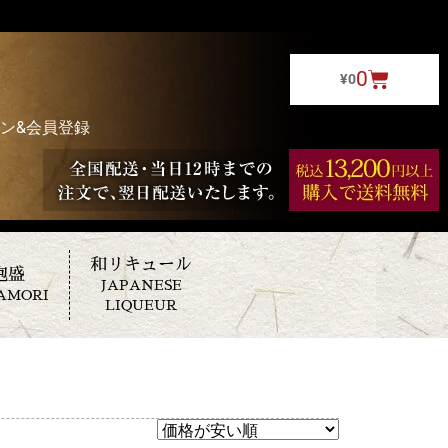
0
¥
0
ン&会員登録
和リキュール
泡盛
JAPANESE
AMORI
LIQUEUR