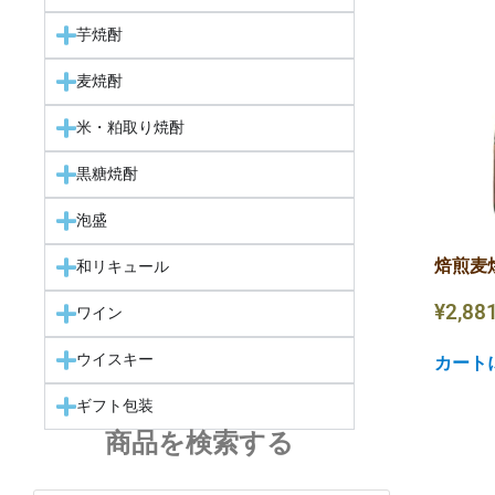
芋焼酎
麦焼酎
米・粕取り焼酎
黒糖焼酎
泡盛
焙煎麦焼
和リキュール
¥
2,88
ワイン
ウイスキー
カート
ギフト包装
商品を検索する