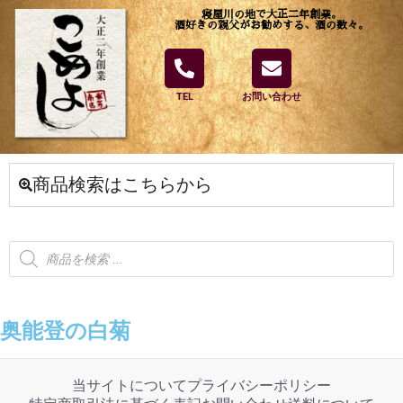
寝屋川の地で大正二年創業。
酒好きの親父がお勧めする、酒の数々。
TEL
お問い合わせ
商品検索はこちらから
奥能登の白菊
当サイトについて
プライバシーポリシー