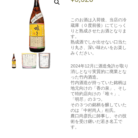
このお酒は入荷後、当店の冷
蔵庫（０度前後）にてじっく
りと熟成させたお酒となりま
す。
熟成酒でしか出せない口当た
り丸さ、深い味わいをお楽し
みください。
2024年12月に酒造免許が取り
消しとなり実質的に廃業とな
った竹内酒造。
竹内酒造が持っていた銘柄は
地元向けの「香の泉」、そし
て特約店向けの「唯々」、
「明尽」の３つ。
その３つの銘柄を醸していた
のは「中村尚人」杜氏。
農口尚彦氏に師事し、その技
術を受け継いだ若き名工で
す。