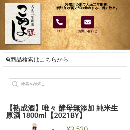
寝屋川の地で大正二年創業。
酒好きの親父がお勧めする、酒の数々。
TEL
お問い合わせ
商品検索はこちらから
【熟成酒】唯々 酵母無添加 純米生
原酒 1800ml【2021BY】
¥
3,520