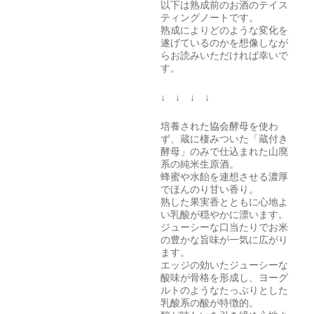
以下は熟成前のお酒のテイス
ティングノートです。
熟成によりどのような変化を
遂げているのかを想像しなが
らお読みいただければ幸いで
す。
↓ ↓ ↓ ↓
培養された協会酵母を使わ
ず、蔵に棲みついた「蔵付き
酵母」のみで仕込まれた山廃
系の純米生原酒。
蜂蜜や水飴を連想させる濃厚
でほんのり甘い香り。
熟した果実香とともに心地よ
い乳酸が穏やかに漂います。
ジューシーな口当たりでお米
の豊かな旨味が一気に広がり
ます。
エッジの効いたジューシーな
酸味が骨格を形成し、ヨーグ
ルトのようなたっぷりとした
乳酸系の酸が特徴的。