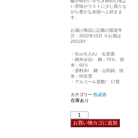
酸が味わいを引き締め心地よ
い苦味がラストに少し残りな
がら豊かな余韻へと続きま
す。
お届け商品に記載の製造年
月：2022年10月 ※お酒は
2021BY
・生or火入れ/ 生原酒
・精米歩合/ 麹：70％、掛
米：60％
・原料米/ 麹：山田錦、掛
米：吟吹雪
・アルコール度数/ 17度
カテゴリー
熟成酒
在庫あり
お買い物カゴに追加