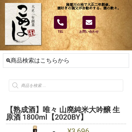
寝屋川の地で大正二年創業。
酒好きの親父がお勧めする、酒の数々。
TEL
お問い合わせ
商品検索はこちらから
【熟成酒】唯々 山廃純米大吟醸 生
原酒 1800ml【2020BY】
¥
3,696