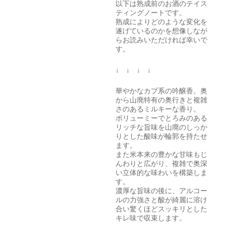
以下は熟成前のお酒のテイス
ティングノートです。
熟成によりどのような変化を
遂げているのかを想像しなが
らお読みいただければ幸いで
す。
↓ ↓ ↓ ↓
華やかなカプ系の吟醸香。奥
から山廃特有の奥行きと複雑
さのあるミルキーな香り。
ボリューミーでとろみのある
リッチな旨味を山廃のしっか
りとした酸味が輪郭を持たせ
ます。
また米本来の豊かな甘味もじ
んわりと広がり、複雑で奥深
い立体的な味わいを構築しま
す。
濃厚な旨味の後に、アルコー
ルの力強さと酸が綺麗に溶け
合い驚くほどスッキリとした
キレ味で収束します。