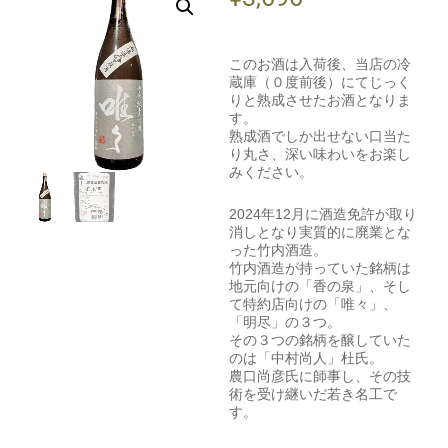
このお酒は入荷後、当店の冷
蔵庫（０度前後）にてじっく
りと熟成させたお酒となりま
す。
熟成酒でしか出せない口当た
り丸さ、深い味わいをお楽し
みください。
2024年12月に酒造免許が取り
消しとなり実質的に廃業とな
った竹内酒造。
竹内酒造が持っていた銘柄は
地元向けの「香の泉」、そし
て特約店向けの「唯々」、
「明尽」の３つ。
その３つの銘柄を醸していた
のは「中村尚人」杜氏。
農口尚彦氏に師事し、その技
術を受け継いだ若き名工で
す。