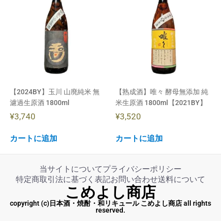
【2024BY】玉川 山廃純米 無
【熟成酒】唯々 酵母無添加 純
濾過生原酒 1800ml
米生原酒 1800ml【2021BY】
¥
3,740
¥
3,520
カートに追加
カートに追加
当サイトについて
プライバシーポリシー
特定商取引法に基づく表記
お問い合わせ
送料について
こめよし商店
copyright (c)日本酒・焼酎・和リキュール こめよし商店 all rights
reserved.