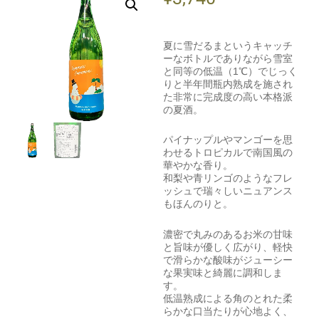
夏に雪だるまというキャッチ
ーなボトルでありながら雪室
と同等の低温（1℃）でじっく
りと半年間瓶内熟成を施され
た非常に完成度の高い本格派
の夏酒。
パイナップルやマンゴーを思
わせるトロピカルで南国風の
華やかな香り。
和梨や青リンゴのようなフレ
ッシュで瑞々しいニュアンス
もほんのりと。
濃密で丸みのあるお米の甘味
と旨味が優しく広がり、軽快
で滑らかな酸味がジューシー
な果実味と綺麗に調和しま
す。
低温熟成による角のとれた柔
らかな口当たりが心地よく、