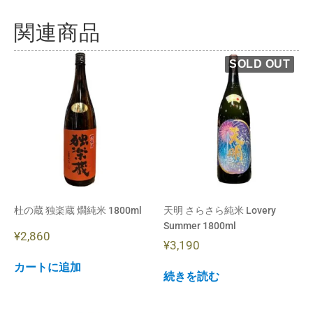
関連商品
杜の蔵 独楽蔵 燗純米 1800ml
天明 さらさら純米 Lovery
Summer 1800ml
¥
2,860
¥
3,190
カートに追加
続きを読む