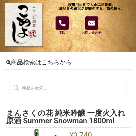
寝屋川の地で大正二年創業。
酒好きの親父がお勧めする、酒の数々。
TEL
お問い合わせ
商品検索はこちらから
まんさくの花 純米吟醸 一度火入れ
原酒 Summer Snowman 1800ml
¥
3,740