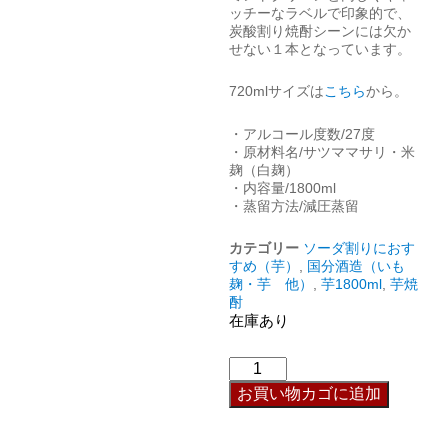
ッチーなラベルで印象的で、
炭酸割り焼酎シーンには欠か
せない１本となっています。
720mlサイズは
こちら
から。
・アルコール度数/27度
・原材料名/サツママサリ・米
麹（白麹）
・内容量/1800ml
・蒸留方法/減圧蒸留
カテゴリー
ソーダ割りにおす
すめ（芋）
,
国分酒造（いも
麹・芋 他）
,
芋1800ml
,
芋焼
酎
在庫あり
お買い物カゴに追加