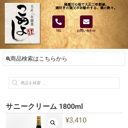
寝屋川の地で大正二年創業。
酒好きの親父がお勧めする、酒の数々。
TEL
お問い合わせ
商品検索はこちらから
サニークリーム 1800ml
¥
3,410