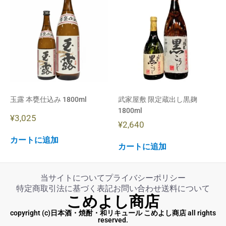
玉露 本甕仕込み 1800ml
武家屋敷 限定蔵出し黒麹
1800ml
¥
3,025
¥
2,640
カートに追加
カートに追加
当サイトについて
プライバシーポリシー
特定商取引法に基づく表記
お問い合わせ
送料について
こめよし商店
copyright (c)日本酒・焼酎・和リキュール こめよし商店 all rights
reserved.