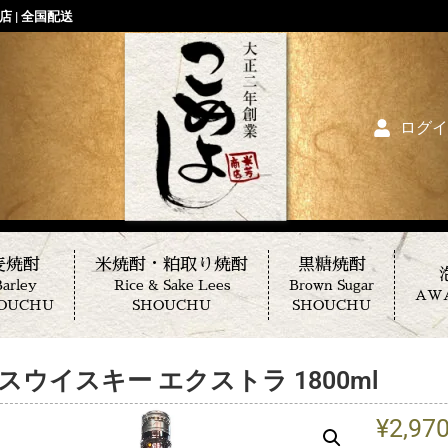
 | 全国配送
ログイ
麦焼酎
米焼酎・粕取り焼酎
黒糖焼酎
arley
Rice & Sake Lees
Brown Sugar
AW
OUCHU
SHOUCHU
SHOUCHU
スウイスキー エクストラ 1800ml
¥
2,97