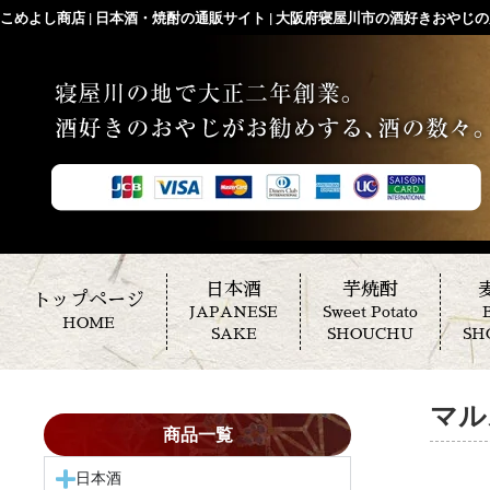
こめよし商店 | 日本酒・焼酎の通販サイト | 大阪府寝屋川市の酒好きおやじの店
日本酒
芋焼酎
トップページ
JAPANESE
Sweet Potato
B
HOME
SAKE
SHOUCHU
SH
マル
商品一覧
日本酒