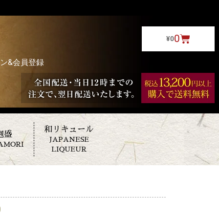
0
¥
0
ン&会員登録
和リキュール
泡盛
JAPANESE
AMORI
LIQUEUR
0