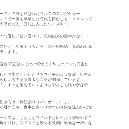
ーの西の雄と呼ばれたマルスのロングセラー。
ンドで一世を風靡した時代も懐かしく、ノスタルジ
え漂わせる一升瓶に入ったウイスキー。
うな優しい甘い香りと、穀物由来の穏やかなアロ
のりと、和菓子（みたらし団子や黒糖）を思わせる
漂います。
度数37度ならではの軽快で非常にソフトな口当た
したお米やふかしたサツマイモのような優しい甘み
らしい芯のある骨太なコクが調和しています。
く、すっと消えていくようなやさしく軽やかな余
飲み方は「炭酸割り（ハイボール）」。
が引き立ち、食事に合わせやすい爽快な味わいにな
ックでは、もともとマイルドな口当たりが冷やすこ
角が取れ、スイスイと飲める晩酌に最適な一杯にな