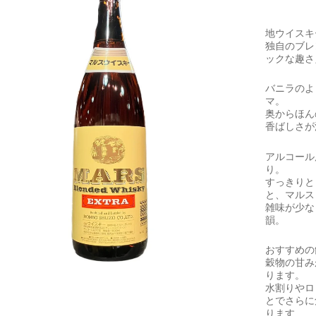
地ウイスキ
独自のブレ
ックな趣さ
バニラのよ
マ。
奥からほん
香ばしさが
アルコール
り。
すっきりと
と、マルス
雑味が少な
韻。
おすすめの
穀物の甘み
ります。
水割りやロ
とでさらに
ります