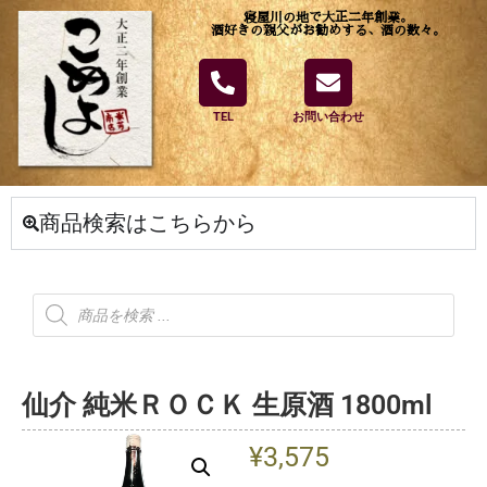
寝屋川の地で大正二年創業。
酒好きの親父がお勧めする、酒の数々。
TEL
お問い合わせ
商品検索はこちらから
仙介 純米ＲＯＣＫ 生原酒 1800ml
¥
3,575