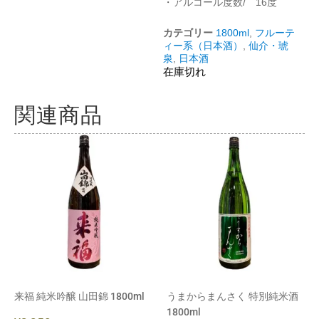
・アルコール度数/ 16度
カテゴリー
1800ml
,
フルーテ
ィー系（日本酒）
,
仙介・琥
泉
,
日本酒
在庫切れ
関連商品
来福 純米吟醸 山田錦 1800ml
うまからまんさく 特別純米酒
1800ml