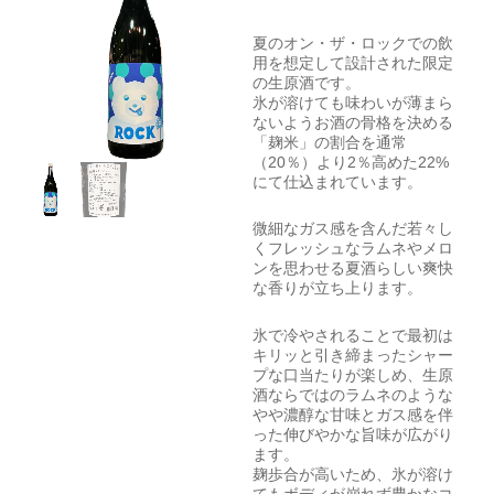
夏のオン・ザ・ロックでの飲
用を想定して設計された限定
の生原酒です。
氷が溶けても味わいが薄まら
ないようお酒の骨格を決める
「麹米」の割合を通常
（20％）より2％高めた22%
にて仕込まれています。
微細なガス感を含んだ若々し
くフレッシュなラムネやメロ
ンを思わせる夏酒らしい爽快
な香りが立ち上ります。
氷で冷やされることで最初は
キリッと引き締まったシャー
プな口当たりが楽しめ、生原
酒ならではのラムネのような
やや濃醇な甘味とガス感を伴
った伸びやかな旨味が広がり
ます。
麹歩合が高いため、氷が溶け
てもボディが崩れず豊かなコ