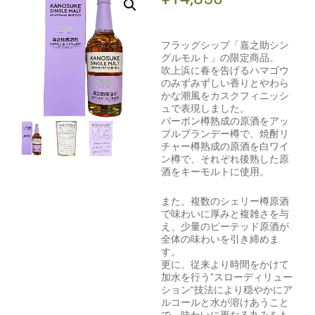
フラッグシップ「嘉之助シン
グルモルト」の限定商品。
吹上浜に春を告げるハマゴウ
のみずみずしい香りとやわら
かな潮風をカスクフィニッシ
ュで表現しました。
バーボン樽熟成の原酒をアッ
プルブランデー樽で、焼酎リ
チャー樽熟成の原酒を白ワイ
ン樽で、それぞれ後熟した原
酒をキーモルトに使用。
また、複数のシェリー樽原酒
で味わいに厚みと複雑さを与
え、少量のピーテッド原酒が
全体の味わいを引き締めま
す。
更に、従来より時間をかけて
加水を行う”スローディリュー
ション“技法により穏やかにア
ルコールと水が溶けあうこと