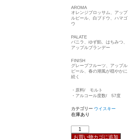
AROMA
オレンジブロッサム、アップ
ルピール、白ブドウ、ハマゴ
ウ
PALATE
バニラ、ゆず餡、はちみつ、
アップルブランデー
FINISH
グレープフルーツ、アップル
ピール、春の潮風が穏やかに
続く
・原料/ モルト
・アルコール度数/ 57度
カテゴリー
ウイスキー
在庫あり
お買い物カゴに追加