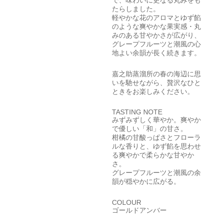
で、味わいに更なる丸みをも
たらしました。
軽やかな花のアロマとゆず餡
のような爽やかな果実感・丸
みのある甘やかさが広がり、
グレープフルーツと潮風の心
地よい余韻が長く続きます。
嘉之助蒸溜所の春の海辺に思
いを馳せながら、贅沢なひと
ときをお楽しみください。
TASTING NOTE
みずみずしく華やか。爽やか
で優しい「和」の甘さ。
柑橘の甘酸っぱさとフローラ
ルな香りと、ゆず餡を思わせ
る爽やかで柔らかな甘やか
さ。
グレープフルーツと潮風の余
韻が穏やかに広がる。
COLOUR
ゴールドアンバー