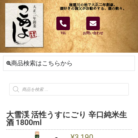
寝屋川の地で大正二年創業。
酒好きの親父がお勧めする、酒の数々。
TEL
お問い合わせ
商品検索はこちらから
大雪渓 活性うすにごり 辛口純米生
酒 1800ml
¥
3,190