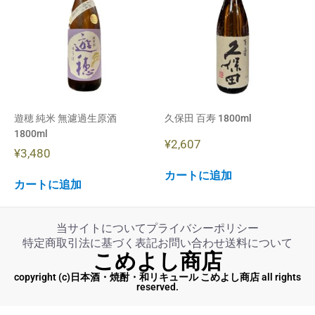
遊穂 純米 無濾過生原酒
久保田 百寿 1800ml
1800ml
¥
2,607
¥
3,480
カートに追加
カートに追加
当サイトについて
プライバシーポリシー
特定商取引法に基づく表記
お問い合わせ
送料について
こめよし商店
copyright (c)日本酒・焼酎・和リキュール こめよし商店 all rights
reserved.