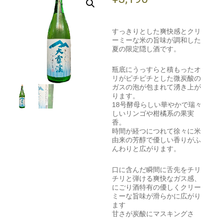
すっきりとした爽快感とクリ
ーミーな米の旨味が調和した
夏の限定隠し酒です。
瓶底にうっすらと積もったオ
リがピチピチとした微炭酸の
ガスの泡が包まれて湧き上が
ります。
18号酵母らしい華やかで瑞々
しいリンゴや柑橘系の果実
香。
時間が経つにつれて徐々に米
由来の芳醇で優しい香りがふ
んわりと広がります。
口に含んだ瞬間に舌先をチリ
チリと弾ける爽快なガス感、
にごり酒特有の優しくクリー
ミーな旨味が滑らかに広がり
ます
甘さが炭酸にマスキングさ