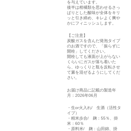
を与えています。
後半は柑橘類を思わせるさっ
ぱりとした酸味が全体をキリ
ッと引き締め、キレよく爽や
かにフィニッシュします。
【ご注意】
炭酸ガスを含んだ発泡タイプ
のお酒ですので、「振らずに
開栓」してください。
開栓しても液面が上がらない
くらいにガスが落ち着いた
ら、ゆっくりと瓶を反転させ
て澱を混ぜるようにしてくだ
さい。
お届け商品に記載の製造年
月：2026年06月
・生or火入れ/ 生酒（活性タ
イプ）
・精米歩合/ 麹：55％、掛
米：60％
・原料米/ 麹：山田錦、掛