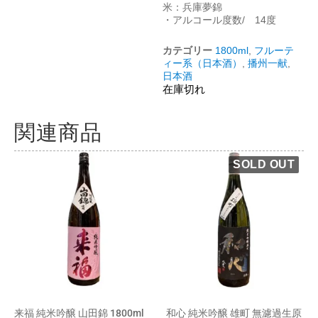
米：兵庫夢錦
・アルコール度数/ 14度
カテゴリー
1800ml
,
フルーテ
ィー系（日本酒）
,
播州一献
,
日本酒
在庫切れ
関連商品
来福 純米吟醸 山田錦 1800ml
和心 純米吟醸 雄町 無濾過生原