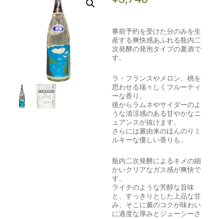
事前予約を受けた分のみを生
産する爽快感あふれる瓶内二
次発酵の発泡タイプの夏酒で
す。
ラ・フランスやメロン、桃を
思わせる瑞々しくフルーティ
ーな香り。
後からラムネやサイダーのよ
うな清涼感のある甘やかなニ
ュアンスが抜けます。
さらには澱由来のほんのりミ
ルキーな優しい香りも。
瓶内二次発酵によるキメの細
かいクリアなガス感が爽快で
す。
ライチのような芳醇な旨味
と、すっきりとした上品な甘
み、そこに澱のコクが味わい
に適度な厚みとジューシーさ