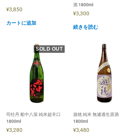
酒 1800ml
¥
3,850
¥
3,300
カートに追加
続きを読む
司牡丹 船中八策 純米超辛口
遊穂 純米 無濾過生原酒
1800ml
1800ml
¥
3,280
¥
3,480