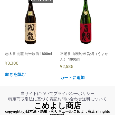
志太泉 開龍 純米原酒 1800ml
不老泉 山廃純米 旨燗（うまか
ん） 1800ml
¥
3,300
¥
2,585
続きを読む
カートに追加
当サイトについて
プライバシーポリシー
特定商取引法に基づく表記
お問い合わせ
送料について
こめよし商店
copyright (c)日本酒・焼酎・和リキュール こめよし商店 all rights