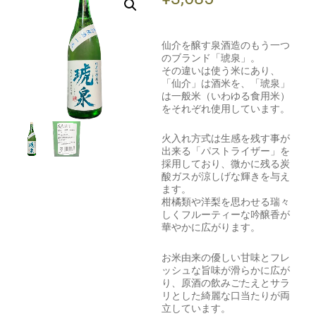
仙介を醸す泉酒造のもう一つ
のブランド「琥泉」。
その違いは使う米にあり、
「仙介」は酒米を、「琥泉」
は一般米（いわゆる食用米）
をそれぞれ使用しています。
火入れ方式は生感を残す事が
出来る「パストライザー」を
採用しており、微かに残る炭
酸ガスが涼しげな輝きを与え
ます。
柑橘類や洋梨を思わせる瑞々
しくフルーティーな吟醸香が
華やかに広がります。
お米由来の優しい甘味とフレ
ッシュな旨味が滑らかに広が
り、原酒の飲みごたえとサラ
リとした綺麗な口当たりが両
立しています。