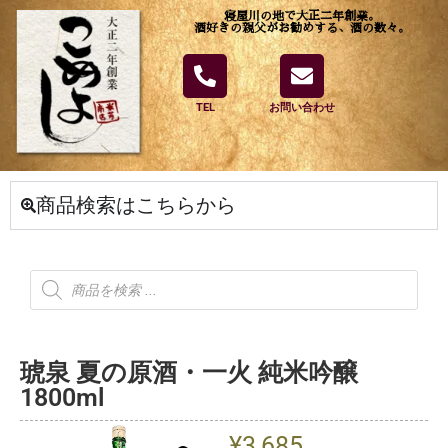
寝屋川の地で大正二年創業。
酒好きの親父がお勧めする、酒の数々。
TEL
お問い合わせ
商品検索はこちらから
琥泉 夏の原酒・一火 純米吟醸
1800ml
¥
3,685