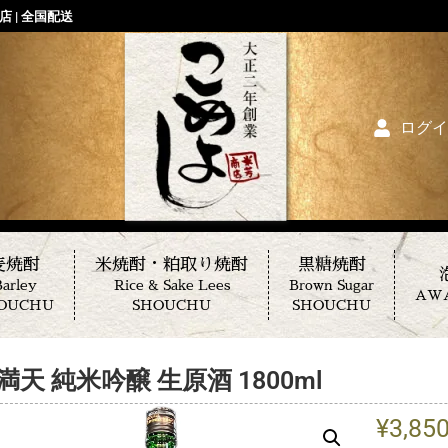
 | 全国配送
ログイ
麦焼酎
米焼酎・粕取り焼酎
黒糖焼酎
arley
Rice & Sake Lees
Brown Sugar
AW
OUCHU
SHOUCHU
SHOUCHU
満天 純米吟醸 生原酒 1800ml
¥
3,85