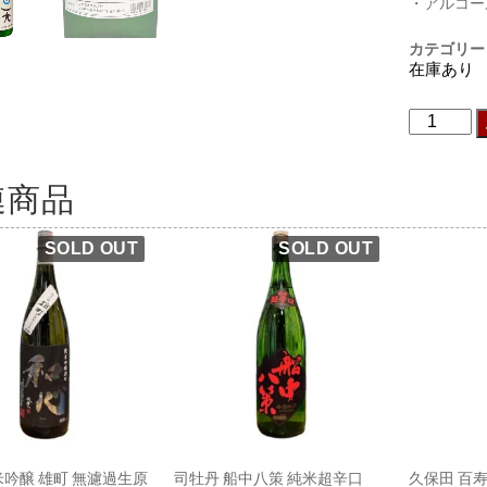
・アルコー
カテゴリー
在庫あり
連商品
米吟醸 雄町 無濾過生原
司牡丹 船中八策 純米超辛口
久保田 百寿 