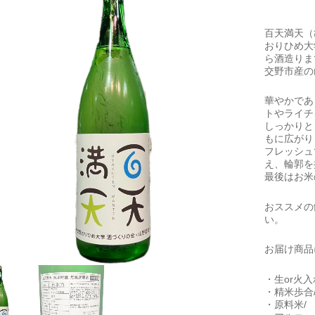
百天満天（
おりひめ大
ら酒造りま
交野市産の
華やかであ
トやライチ
しっかりと
もに広がり
フレッシュ
え、輪郭を
最後はお米
おススメの
い。
お届け商品
・生or火入
・精米歩合/
・原料米/