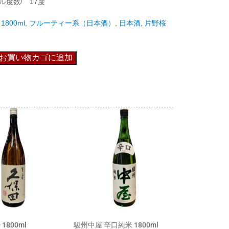
ル度数/ 17度
1800ml
,
フルーティー系（日本酒）
,
日本酒
,
片野桜
お買い物カゴに追加
1800ml
駿州中屋 辛口純米 1800ml