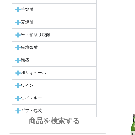
芋焼酎
麦焼酎
米・粕取り焼酎
黒糖焼酎
泡盛
和リキュール
ワイン
ウイスキー
ギフト包装
商品を検索する