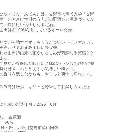
ひゃくてんまんてん）は、交野市の市民大学「交野
学」のおさけ学科の有志が山野酒造と酒米づくりか
で一緒に行い誕生した限定酒。
山田錦を100%使用しているオール交野。
りながら強すぎず、ちょうど良いシャインマスカッ
を思わせるみずみずしい果実香。
した山田錦由来の艶やかな甘みが芳醇な果実感とと
ます。
で爽やかな酸味が味わい全体のバランスを絶妙に整
持たせメリハリがある小気味よい味わい。
の旨味を残しながらも、キリっと爽快に切れます。
飲み方は冷酒。キリっと冷やしてお楽しみくださ
に記載の製造年月：2026年6月
れ/ 生原酒
 58％
 麹・掛：大阪府交野市産山田錦