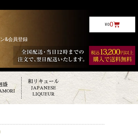
0
¥
0
ン&会員登録
和リキュール
泡盛
JAPANESE
AMORI
LIQUEUR
0