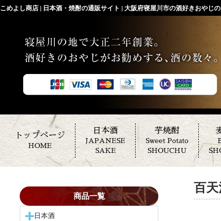
こめよし商店 | 日本酒・焼酎の通販サイト | 大阪府寝屋川市の酒好きおやじの店
日本酒
芋焼酎
トップページ
JAPANESE
Sweet Potato
B
HOME
SAKE
SHOUCHU
SH
百天
商品一覧
日本酒