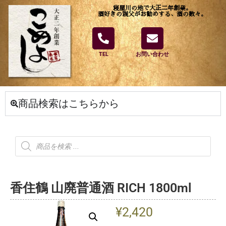
寝屋川の地で大正二年創業。
酒好きの親父がお勧めする、酒の数々。
TEL
お問い合わせ
商品検索はこちらから
香住鶴 山廃普通酒 RICH 1800ml
¥
2,420