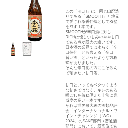
この「RICH」は、同じ山廃造
りである「SMOOTH」と地元
で愛される香住鶴として双璧
を成す１本です。
SMOOTHが辛口酒に対し、
RICHは優しい甘みのやや甘口
である点が最大の違いです。
日本酒の業界では永らく「辛
口信仰」とも言える「辛口＝
旨い酒」といったような方程
式がありました。
そんな辛口党の方にこそ飲ん
で頂きたい甘口酒。
甘口といってもベタつくよう
な甘さではなく、キレのある
喉ごしを兼ね備えた非常に完
成度の高い一本です。
それは世界最大級の酒類品評
会「インターナショナル・ワ
イン・チャレンジ（IWC）
2024」のSAKE部門（普通酒
部門）において、最高位であ