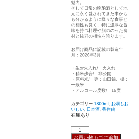
魅力。
そして日常の晩酌酒として地
元に永く愛されてきた事から
も分かるように様々な食事と
の相性も良く、特に濃厚な旨
味を持つ料理や脂ののった食
材と抜群の相性を誇ります。
お届け商品に記載の製造年
月：2026年3月
・生or火入れ/ 火入れ
・精米歩合/ 非公開
・原料米/ 麹：山田錦、掛：
一般米
・アルコール度数/ 15度
カテゴリー
1800ml
,
お燗もお
いしい
,
日本酒
,
香住鶴
在庫あり
お買い物カゴに追加