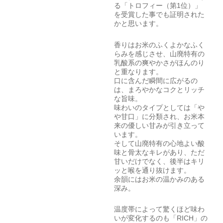
る「トロフィー（第1位）」
を受賞した事でも証明された
かと思います。
香りはお米のふくよかなふく
らみを感じさせ、山廃特有の
乳酸系の爽やかさがほんのり
と重なります。
口に含んだ瞬間に広がるの
は、まろやかなコクとリッチ
な旨味。
味わいのタイプとしては「や
や甘口」に分類され、お米本
来の優しい甘みが引き立って
います。
そして山廃特有の心地よい酸
味と骨太なキレがあり、ただ
甘いだけでなく、後半はキリ
ッと喉を通り抜けます。
余韻にはお米の温かみのある
深み。
温度帯によって驚くほど味わ
いが変化するのも「RICH」の