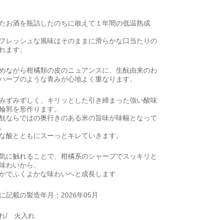
たお酒を瓶詰したのちに敢えて１年間の低温熟成
フレッシュな風味はそのままに滑らかな口当たりの
れます。
めながら柑橘類の皮のニュアンスに、生酛由来のわ
ハーブのような青みが心地よく重なります。
みずみずしく、キリッとした引き締まった強い酸味
輪郭を形作ります。
酛ならではの奥行きのある米の旨味が味幅となって
。
な酸とともにスーっとキレていきます。
気に触れることで、柑橘系のシャープでスッキリと
味わいから、
かでふくよかな味わいへと成長します
に記載の製造年月：2026年05月
れ/ 火入れ