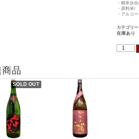
・精米歩合/
・原料米/
・アルコー
カテゴリー
在庫あり
連商品