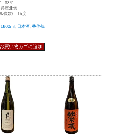
 63％
 兵庫北錦
ル度数/ 15度
1800ml
,
日本酒
,
香住鶴
お買い物カゴに追加