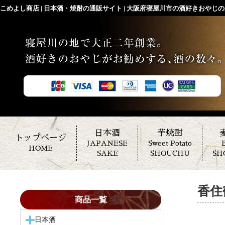
こめよし商店 | 日本酒・焼酎の通販サイト | 大阪府寝屋川市の酒好きおやじの店
日本酒
芋焼酎
トップページ
JAPANESE
Sweet Potato
B
HOME
SAKE
SHOUCHU
SH
香住
商品一覧
日本酒