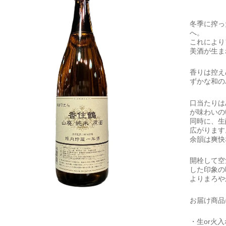
冬季に搾っ
へ。
これにより
美酒が生ま
香りは控え
ずかな和の
口当たりは
が味わいの
同時に、生
広がります
余韻は爽快
開栓して空
した印象の
よりまろや
お届け商品
・生or火入