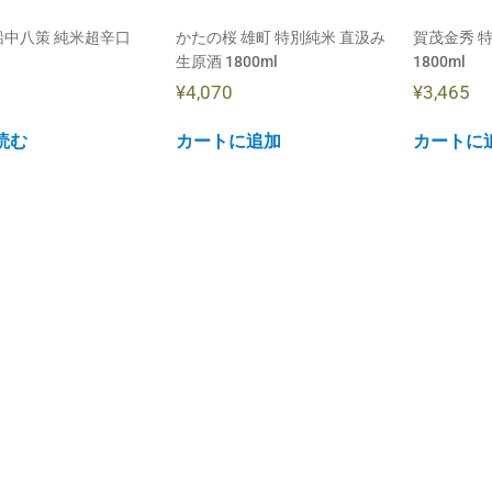
船中八策 純米超辛口
かたの桜 雄町 特別純米 直汲み
賀茂金秀 
生原酒 1800ml
1800ml
¥
4,070
¥
3,465
読む
カートに追加
カートに