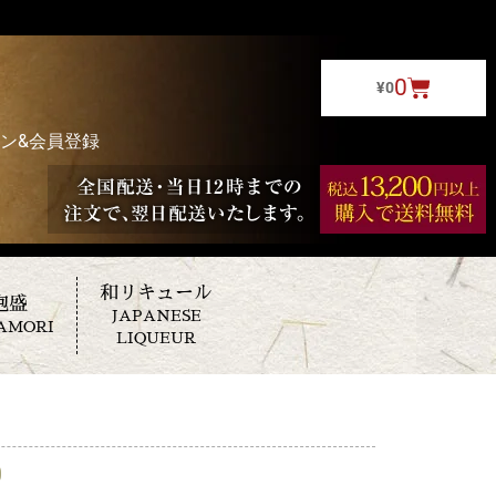
0
¥
0
ン&会員登録
和リキュール
泡盛
JAPANESE
AMORI
LIQUEUR
0