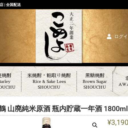
 | 全国配送
ログイ
麦焼酎
米焼酎・粕取り焼酎
黒糖焼酎
arley
Rice & Sake Lees
Brown Sugar
AW
OUCHU
SHOUCHU
SHOUCHU
鶴 山廃純米原酒 瓶内貯蔵一年酒 1800ml
¥
3,19