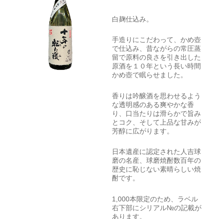
白麹仕込み。
手造りにこだわって、かめ壺
で仕込み、昔ながらの常圧蒸
留で原料の良さを引き出した
原酒を１０年という長い時間
かめ壺で眠らせました。
香りは吟醸酒を思わせるよう
な透明感のある爽やかな香
り、口当たりは滑らかで旨み
とコク、そして上品な甘みが
芳醇に広がります。
日本遺産に認定された人吉球
磨の名産、球磨焼酎数百年の
歴史に恥じない素晴らしい焼
酎です。
1,000本限定のため、ラベル
右下部にシリアル№の記載が
あります。