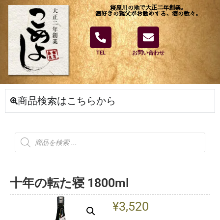
寝屋川の地で大正二年創業。
酒好きの親父がお勧めする、酒の数々。
TEL
お問い合わせ
商品検索はこちらから
十年の転た寝 1800ml
¥
3,520