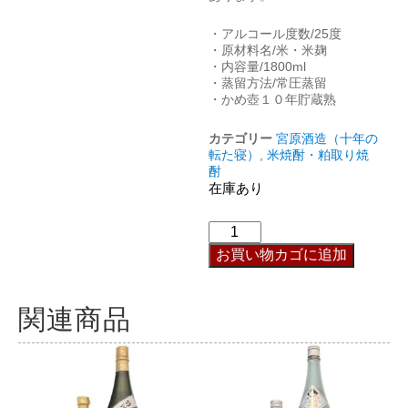
・アルコール度数/25度
・原材料名/米・米麹
・内容量/1800ml
・蒸留方法/常圧蒸留
・かめ壺１０年貯蔵熟
カテゴリー
宮原酒造（十年の
転た寝）
,
米焼酎・粕取り焼
酎
在庫あり
お買い物カゴに追加
関連商品