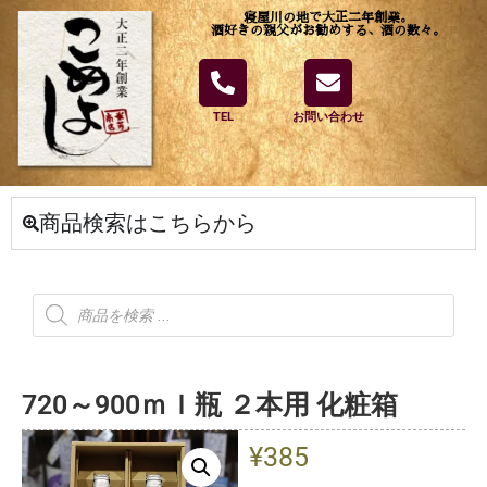
寝屋川の地で大正二年創業。
酒好きの親父がお勧めする、酒の数々。
TEL
お問い合わせ
商品検索はこちらから
720～900ｍｌ瓶 ２本用 化粧箱
¥
385