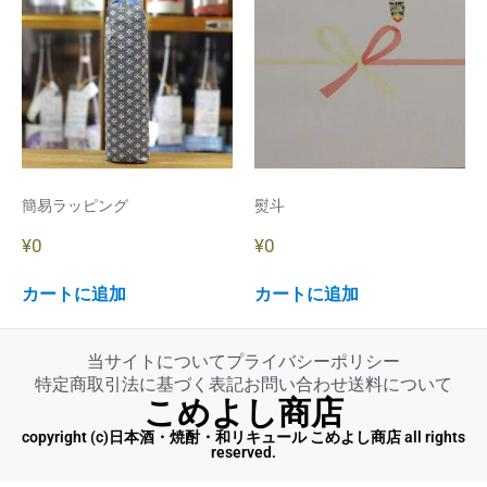
簡易ラッピング
熨斗
¥
0
¥
0
カートに追加
カートに追加
当サイトについて
プライバシーポリシー
特定商取引法に基づく表記
お問い合わせ
送料について
こめよし商店
copyright (c)日本酒・焼酎・和リキュール こめよし商店 all rights
reserved.