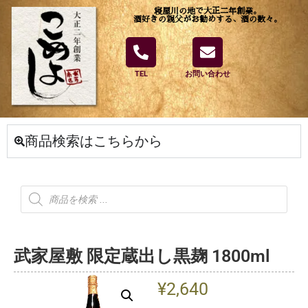
寝屋川の地で大正二年創業。
酒好きの親父がお勧めする、酒の数々。
TEL
お問い合わせ
商品検索はこちらから
武家屋敷 限定蔵出し黒麹 1800ml
¥
2,640