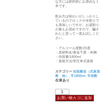
な方には絶対的にお奨めな１
本です。
飲み方は味わいがしっかりし
ているのでロックや水割りで
も美味しいですが、お湯割り
が最もお奨めですので、騙さ
れたと思って一度お試しくだ
さい。
・アルコール度数/25度
・原材料名/黄金千貫・米麹
・内容量/1800ml
・蒸留方法/常圧単式蒸留
カテゴリー
知覧醸造（武家屋
敷 他）
,
芋1800ml
,
芋焼酎
在庫あり
お買い物カゴに追加