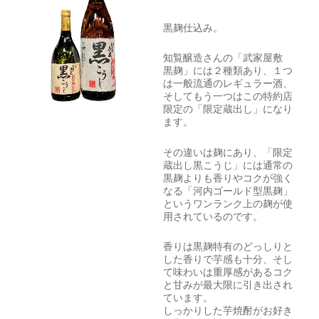
黒麹仕込み。
知覧醸造さんの「武家屋敷
黒麹」には２種類あり、１つ
は一般流通のレギュラー酒、
そしてもう一つはこの特約店
限定の「限定蔵出し」になり
ます。
その違いは麹にあり、「限定
蔵出し黒こうじ」には通常の
黒麹よりも香りやコクが強く
なる「河内ゴールド型黒麹」
というワンランク上の麹が使
用されているのです。
香りは黒麹特有のどっしりと
した香りで芋感も十分、そし
て味わいは重厚感があるコク
と甘みが最大限に引き出され
ています。
しっかりした芋焼酎がお好き