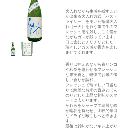
火入れながら生感を残すこと
が出来る火入れ方式「パスト
ライザー」を用いた瓶燗火入
れ（一火）を行う事で生のフ
レッシュ感を残し、ごく僅か
ながらガスが残っています。
口に含むとチリチリとした
瑞々しいガス感が舌先を楽し
ませてくれます。
香りは控えめながら青リンゴ
や和梨を思わせるフレッシュ
な果実香と、軽快でお米の優
しい香りが調和。
フレッシュで瑞々しい口当た
りで綺麗なお米の旨みとほん
のりとした上品な甘味がスマ
ートに広がります。
それらをシャープで綺麗な酸
が輪郭を持たせ、比較的辛口
なドライな喉ごしへと導きま
す。
最後は雑味がないキレ上がり