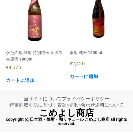
かたの桜 雄町 特別純米 直汲み
車坂 純米 1800ml
生原酒 1800ml
¥
2,420
¥
4,070
カートに追加
カートに追加
当サイトについて
プライバシーポリシー
特定商取引法に基づく表記
お問い合わせ
送料について
こめよし商店
copyright (c)日本酒・焼酎・和リキュール こめよし商店 all rights
reserved.