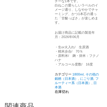
チーな1本です。
白ねこの愛らしいラベルのイ
メージ通り、しなやかでチャ
ーミング、かつ1本芯の通っ
た「甘酸っぱさ」が楽しめま
す。
お届け商品に記載の製造年
月：2026年06月
・生or火入れ/ 生原酒
・精米歩合/ 70％
・原料米/ 麹・掛米：フクノ
ハナ
・アルコール度数/ 16度
カテゴリー
1800ml
,
その他の
銘柄（日本酒）
,
にごり酒
,
フ
ルーティー系（日本酒）
,
日
本酒
在庫切れ
関連商品