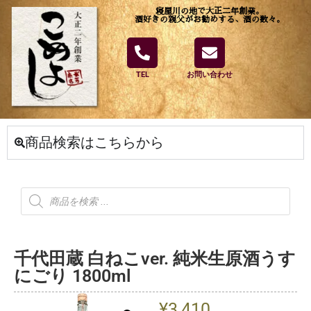
寝屋川の地で大正二年創業。
酒好きの親父がお勧めする、酒の数々。
TEL
お問い合わせ
商品検索はこちらから
千代田蔵 白ねこver. 純米生原酒うす
にごり 1800ml
¥
3,410