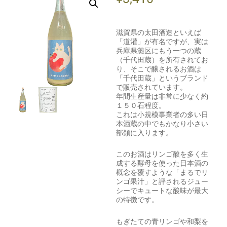
滋賀県の太田酒造といえば
「道灌」が有名ですが、実は
兵庫県灘区にもう一つの蔵
（千代田蔵）を所有されてお
り、そこで醸されるお酒は
「千代田蔵」というブランド
で販売されています。
年間生産量は非常に少なく約
１５０石程度。
これは小規模事業者の多い日
本酒蔵の中でもかなり小さい
部類に入ります。
このお酒はリンゴ酸を多く生
成する酵母を使った日本酒の
概念を覆すような「まるでリ
ンゴ果汁」と評されるジュー
シーでキュートな酸味が最大
の特徴です。
もぎたての青リンゴや和梨を