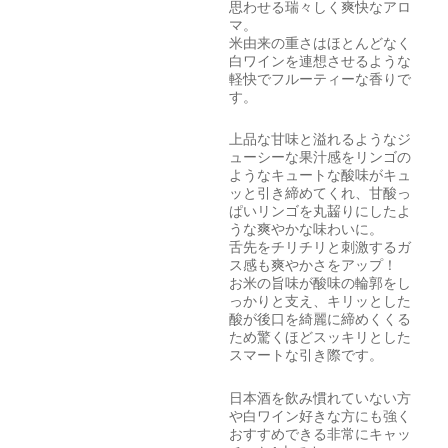
思わせる瑞々しく爽快なアロ
マ。
米由来の重さはほとんどなく
白ワインを連想させるような
軽快でフルーティーな香りで
す。
上品な甘味と溢れるようなジ
ューシーな果汁感をリンゴの
ようなキュートな酸味がキュ
ッと引き締めてくれ、甘酸っ
ぱいリンゴを丸齧りにしたよ
うな爽やかな味わいに。
舌先をチリチリと刺激するガ
ス感も爽やかさをアップ！
お米の旨味が酸味の輪郭をし
っかりと支え、キリッとした
酸が後口を綺麗に締めくくる
ため驚くほどスッキリとした
スマートな引き際です。
日本酒を飲み慣れていない方
や白ワイン好きな方にも強く
おすすめできる非常にキャッ