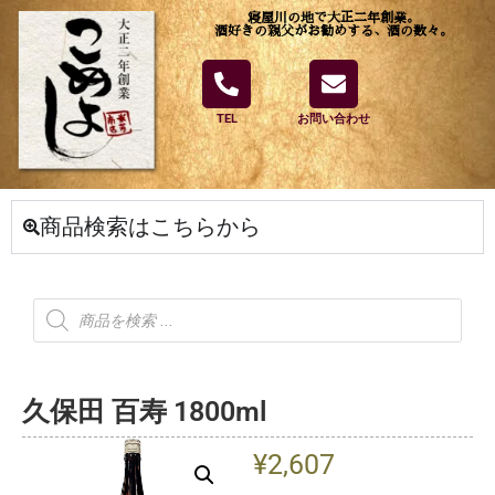
寝屋川の地で大正二年創業。
酒好きの親父がお勧めする、酒の数々。
TEL
お問い合わせ
商品検索はこちらから
久保田 百寿 1800ml
¥
2,607