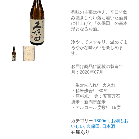
香味の主張は控え、辛口で飲
み飽きしない落ち着いた酒質
に仕上げた「久保田」の基本
形となるお酒。
冷やしてスッキリ、温めてま
ろやかな味わいを楽しめま
す。
お届け商品に記載の製造年
月：2026年07月
・生or火入れ/ 火入れ
・精米歩合/ 60％
・原料米/ 麹：五百万石
掛米：新潟県産米
・アルコール度数/ 15度
カテゴリー
1800ml
,
お燗もお
いしい
,
久保田
,
日本酒
在庫あり