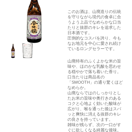
このお酒は、山廃造りの伝統
を守りながら現代の食卓に合
うよう上品でなめらかな口当
たりと抜群のキレを追求した
日本酒です。
圧倒的なコスパを誇り、今も
なお地元を中心に愛され続け
ているロングセラーです。
山廃特有のふくよかな米の旨
味や、ほのかな乳酸を思わせ
る穏やかで落ち着いた香り。
口当たりは商品名の
「SMOOTH」の通り驚くほど
なめらか。
山廃ならではのしっかりとし
たお米の旨味や奥行きのある
コクと心地よく効いた酸味が
広がり、喉を通った後はスパ
ッと爽快に消える抜群のキレ
の良さを持っています。
雑味が残らず、次の一口がす
ぐに欲しくなる綺麗な後味。