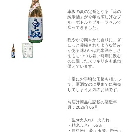
車坂の夏の定番となる「涼の
純米酒」が今年も涼しげなブ
ルーボトルとブルーラベルで
戻ってきました。
穏やかで爽やかな香りに、ぎ
ゅっと凝縮されたような旨み
がある味わいは純米酒らしさ
をもちつつも暑い時期に飲む
のに適したスッキリさも兼ね
備えています。
非常にお手頃な価格も相まっ
て、夏酒なのに夏までに完売
してしまう人気のお酒です。
お届け商品に記載の製造年
月：2026年05月
・生or火入れ/ 火入れ
・精米歩合/ 65％
・原料米/ 麹：玉栄、掛米：