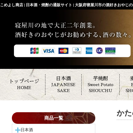
こめよし商店 | 日本酒・焼酎の通販サイト | 大阪府寝屋川市の酒好きおやじの店
日本酒
芋焼酎
トップページ
JAPANESE
Sweet Potato
B
HOME
SAKE
SHOUCHU
SH
かた
商品一覧
日本酒