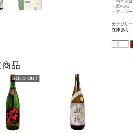
・精米歩合/
・原料米/
・アルコー
カテゴリー
在庫あり
連商品