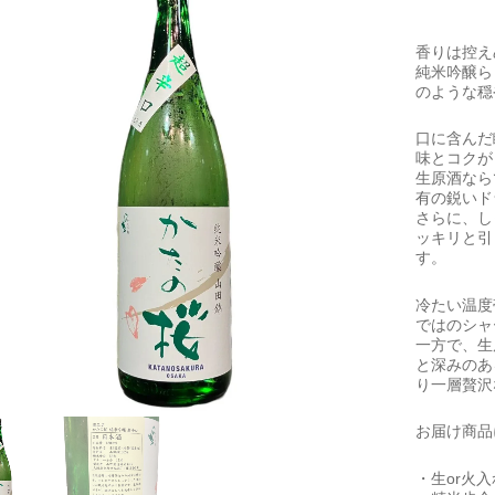
香りは控え
純米吟醸ら
のような穏
口に含んだ
味とコクが
生原酒なら
有の鋭いド
さらに、し
ッキリと引
す。
冷たい温度
ではのシャ
一方で、生
と深みのあ
り一層贅沢
お届け商品
・生or火入