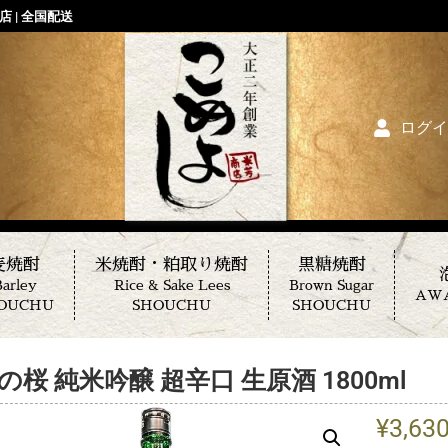
 | 全国配送
ログイ
麦焼酎
米焼酎・粕取り焼酎
黒糖焼酎
arley
Rice & Sake Lees
Brown Sugar
AW
OUCHU
SHOUCHU
SHOUCHU
の桜 純米吟醸 超辛口 生原酒 1800ml
¥
3,63