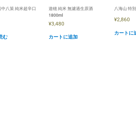
船中八策 純米超辛口
遊穂 純米 無濾過生原酒
八海山 特別
1800ml
¥
2,860
¥
3,480
カートに
読む
カートに追加