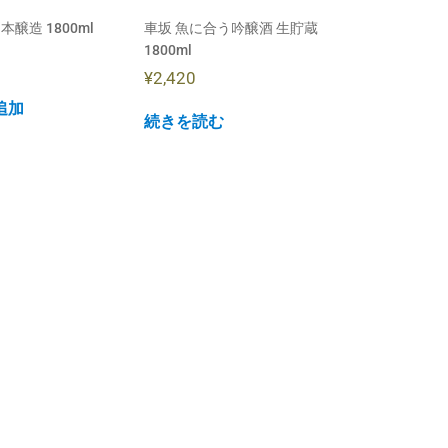
本醸造 1800ml
車坂 魚に合う吟醸酒 生貯蔵
1800ml
¥
2,420
追加
続きを読む