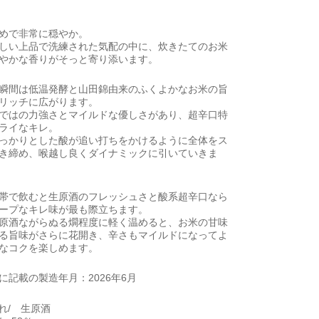
めで非常に穏やか。
しい上品で洗練された気配の中に、炊きたてのお米
やかな香りがそっと寄り添います。
瞬間は低温発酵と山田錦由来のふくよかなお米の旨
リッチに広がります。
ではの力強さとマイルドな優しさがあり、超辛口特
ライなキレ。
っかりとした酸が追い打ちをかけるように全体をス
き締め、喉越し良くダイナミックに引いていきま
帯で飲むと生原酒のフレッシュさと酸系超辛口なら
ープなキレ味が最も際立ちます。
原酒ながらぬる燗程度に軽く温めると、お米の甘味
る旨味がさらに花開き、辛さもマイルドになってよ
なコクを楽しめます。
に記載の製造年月：2026年6月
れ/ 生原酒