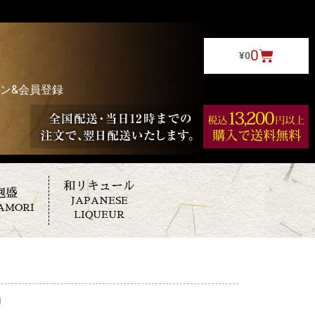
0
¥
0
ン&会員登録
和リキュール
泡盛
JAPANESE
AMORI
LIQUEUR
0