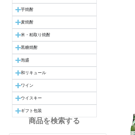
芋焼酎
麦焼酎
米・粕取り焼酎
黒糖焼酎
泡盛
和リキュール
ワイン
ウイスキー
ギフト包装
商品を検索する