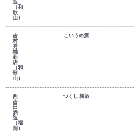
造
（和
歌
山）
吉
こいうめ酒
村
秀
雄
商
店
（和
歌
山）
西
つくし 梅酒
吉
田
酒
造
（福
岡）