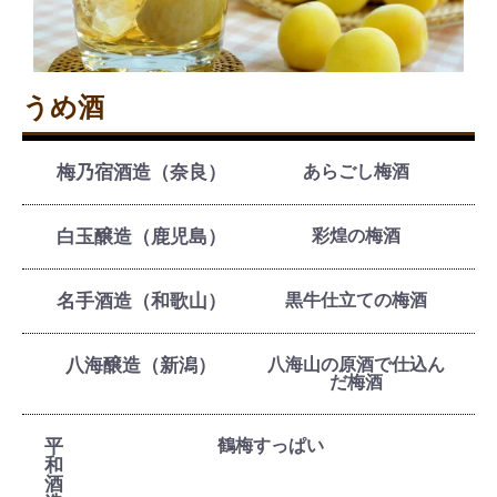
うめ酒
梅乃宿酒造（奈良）
あらごし梅酒
白玉醸造（鹿児島）
彩煌の梅酒
名手酒造（和歌山）
黒牛仕立ての梅酒
八海醸造（新潟）
八海山の原酒で仕込ん
だ梅酒
平
鶴梅すっぱい
和
酒