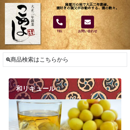
寝屋川の地で大正二年創業。
酒好きの親父がお勧めする、酒の数々。
TEL
お問い合わせ
商品検索はこちらから
和リキュール